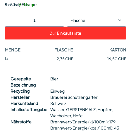
Status:
6 x 33cl / Flasche
Auf Lager
Flasche
Zur
Einkaufsliste
MENGE
FLASCHE
KARTON
1+
2,75 CHF
16,50 CHF
Geregelte
Bier
Bezeichnung
Recycling
Einweg
Hersteller
Brauerei Schützengarten
Herkunftsland
Schweiz
Inhaltsstoffangabe
Wasser, GERSTENMALZ, Hopfen,
Wacholder, Hefe
Nährstoffe
Brennwert/Energie (kj/100ml): 179
Brennwert/Energie (kcal/100ml): 43