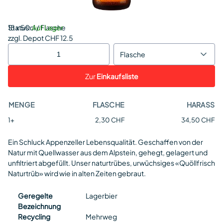
Status:
15 x 50cl / Flasche
Auf Lager
zzgl. Depot CHF 12.5
Flasche
Zur
Einkaufsliste
MENGE
FLASCHE
HARASS
1+
2,30 CHF
34,50 CHF
Ein Schluck Appenzeller Lebensqualität. Geschaffen von der
Natur mit Quellwasser aus dem Alpstein, gehegt, gelagert und
unfiltriert abgefüllt. Unser naturtrübes, urwüchsiges «Quöllfrisch
Naturtrüb» wird wie in alten Zeiten gebraut.
Geregelte
Lagerbier
Bezeichnung
Recycling
Mehrweg