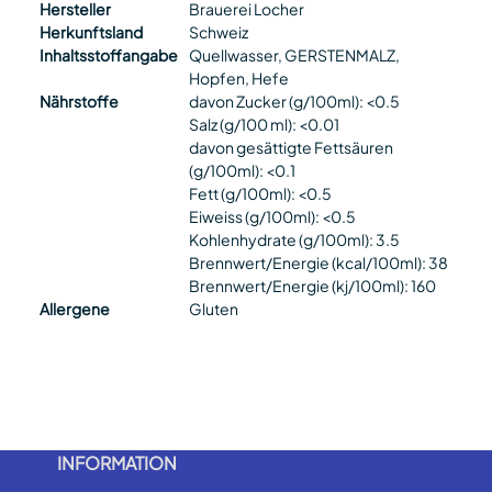
Hersteller
Brauerei Locher
Herkunftsland
Schweiz
Inhaltsstoffangabe
Quellwasser, GERSTENMALZ,
Hopfen, Hefe
Nährstoffe
davon Zucker (g/100ml): <0.5
Salz (g/100 ml): <0.01
davon gesättigte Fettsäuren
(g/100ml): <0.1
Fett (g/100ml): <0.5
Eiweiss (g/100ml): <0.5
Kohlenhydrate (g/100ml): 3.5
Brennwert/Energie (kcal/100ml): 38
Brennwert/Energie (kj/100ml): 160
Allergene
Gluten
INFORMATION