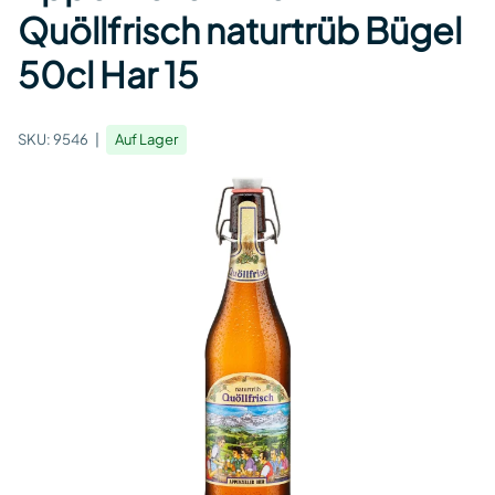
Quöllfrisch naturtrüb Bügel
50cl Har 15
SKU:
9546
Auf Lager