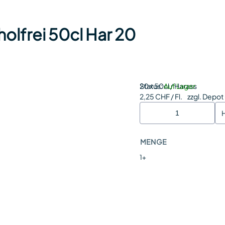
olfrei 50cl Har 20
Status:
20 x 50cl / Harass
Auf Lager
2,25 CHF / Fl.
zzgl. Depot
MENGE
1+