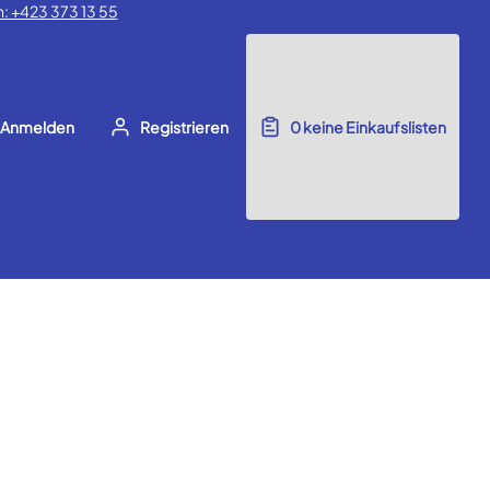
: +423 373 13 55
Anmelden
Registrieren
0
keine Einkaufslisten