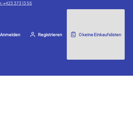
: +423 373 13 55
Anmelden
Registrieren
0
keine Einkaufslisten